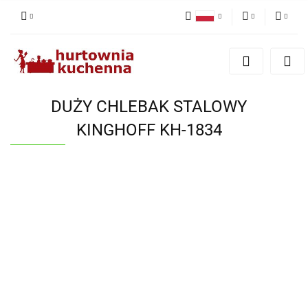
Polski
PLN
Zaloguj się
English
Zarejestruj się
EUR
Dodaj zgłoszenie
DUŻY CHLEBAK STALOWY
Zgody cookies
KINGHOFF KH-1834