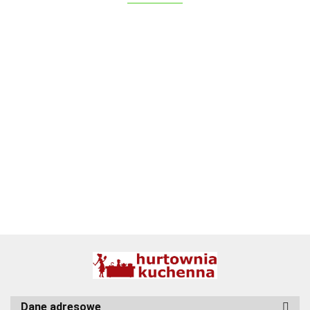
ALPENBURG
BBQ
Dane adresowe