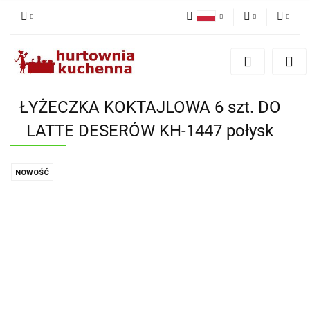
Polski
PLN
Zaloguj się
English
Zarejestruj się
EUR
Dodaj zgłoszenie
ŁYŻECZKA KOKTAJLOWA 6 szt. DO
Zgody cookies
LATTE DESERÓW KH-1447 połysk
NOWOŚĆ