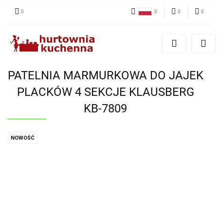
Polski
PLN
Zaloguj się
English
Zarejestruj się
EUR
Dodaj zgłoszenie
PATELNIA MARMURKOWA DO JAJEK
Zgody cookies
PLACKÓW 4 SEKCJE KLAUSBERG
KB-7809
NOWOŚĆ