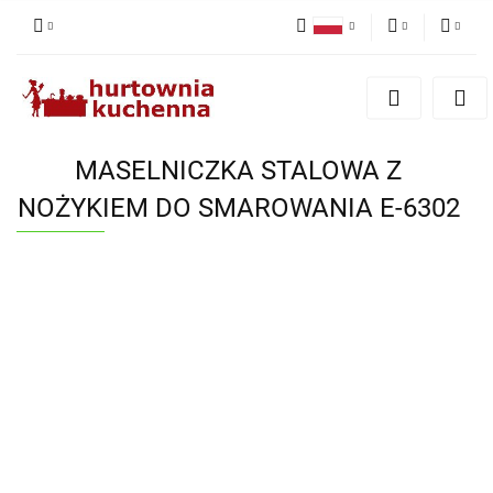
Polski
PLN
Zaloguj się
English
Zarejestruj się
EUR
Dodaj zgłoszenie
MASELNICZKA STALOWA Z
Zgody cookies
NOŻYKIEM DO SMAROWANIA E-6302