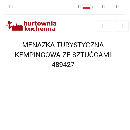
Polski
PLN
Zaloguj się
English
Zarejestruj się
EUR
Dodaj zgłoszenie
MENAŻKA TURYSTYCZNA
Zgody cookies
KEMPINGOWA ZE SZTUĆCAMI
489427