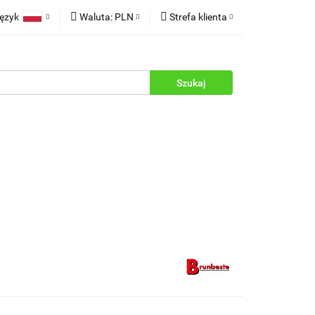
ęzyk
Waluta:
PLN
Strefa klienta
rukcje
Polski
PLN
Zaloguj się
English
EUR
Zarejestruj się
Dodaj zgłoszenie
Zgody cookies