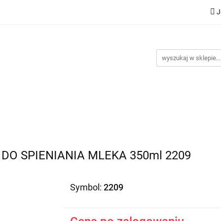
J
Nowości
Bestsellery
Promocje
Kontakt
Inst
omocje
Kontakt
Instrukcje
DO SPIENIANIA MLEKA 350ml 2209
Symbol:
2209