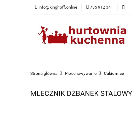
info@kinghoff.online
735 912 341
Kategorie
Kategorie
Nowości
Bestsellery
Pr
Strona główna
Przechowywanie
Cukiernice
MLECZNIK DZBANEK STALOWY 