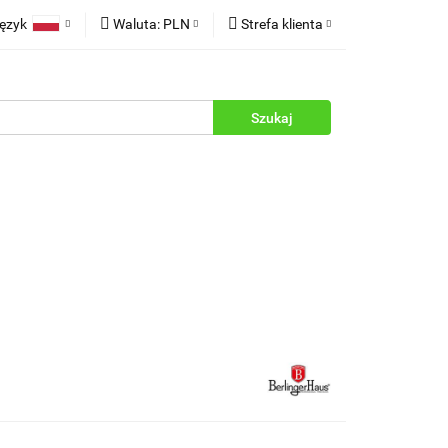
ęzyk
Waluta:
PLN
Strefa klienta
rukcje
Polski
PLN
Zaloguj się
English
EUR
Zarejestruj się
Dodaj zgłoszenie
Zgody cookies