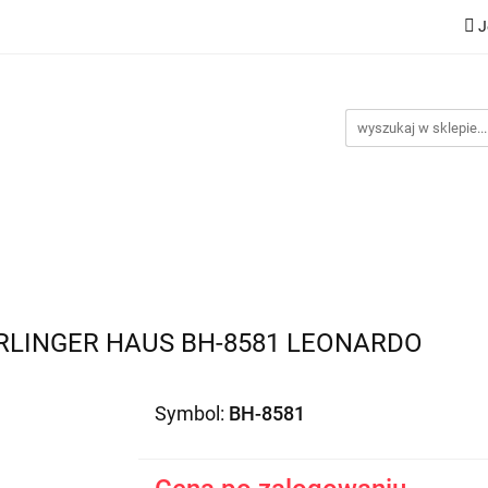
J
Nowości
Bestsellery
Promocje
Kontakt
Inst
omocje
Kontakt
Instrukcje
ERLINGER HAUS BH-8581 LEONARDO
Symbol:
BH-8581