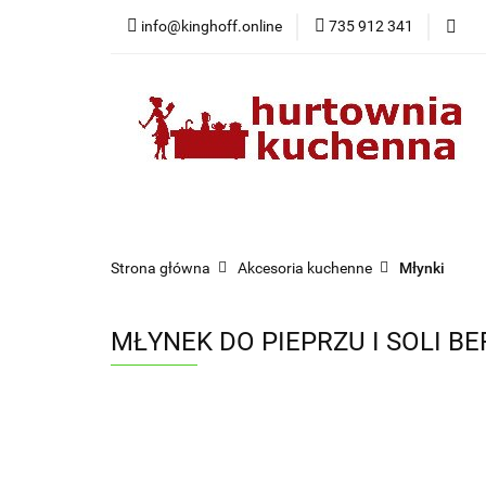
info@kinghoff.online
735 912 341
Kategorie
Kategorie
Nowości
Bestsellery
Pr
Strona główna
Akcesoria kuchenne
Młynki
MŁYNEK DO PIEPRZU I SOLI B