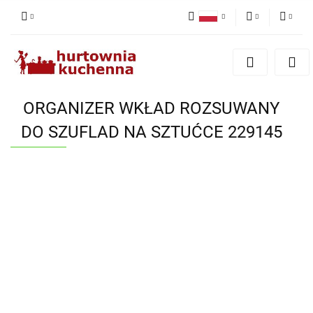
Polski
PLN
Zaloguj się
English
Zarejestruj się
EUR
Dodaj zgłoszenie
ORGANIZER WKŁAD ROZSUWANY
Zgody cookies
DO SZUFLAD NA SZTUĆCE 229145