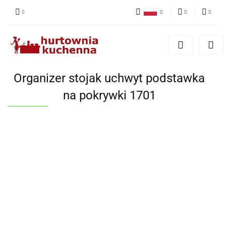
Polski
PLN
Zaloguj się
English
Zarejestruj się
EUR
Dodaj zgłoszenie
Organizer stojak uchwyt podstawka
Zgody cookies
na pokrywki 1701