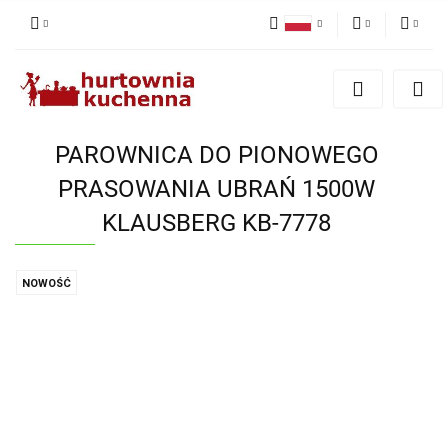
Polski
PLN
Zaloguj się
English
Zarejestruj się
EUR
Dodaj zgłoszenie
PAROWNICA DO PIONOWEGO
Zgody cookies
PRASOWANIA UBRAŃ 1500W
KLAUSBERG KB-7778
NOWOŚĆ