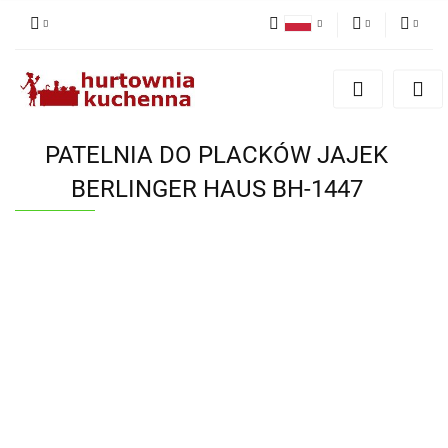
Polski
PLN
Zaloguj się
English
Zarejestruj się
EUR
Dodaj zgłoszenie
PATELNIA DO PLACKÓW JAJEK
Zgody cookies
BERLINGER HAUS BH-1447