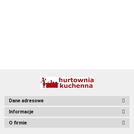
ALPENBURG
BBQ
Dane adresowe
Informacje
O firmie