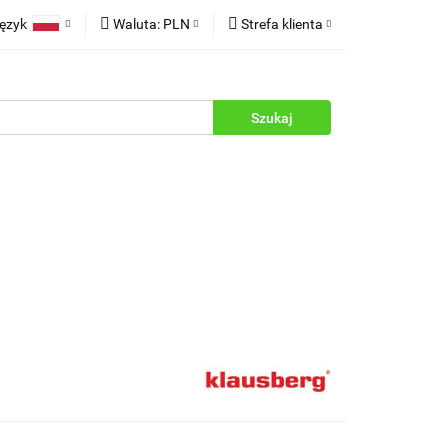
ęzyk
Waluta:
PLN
Strefa klienta
rukcje
Polski
PLN
Zaloguj się
English
EUR
Zarejestruj się
Dodaj zgłoszenie
Zgody cookies