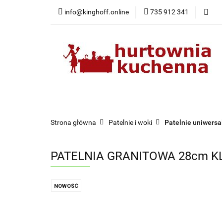
info@kinghoff.online
735 912 341
Kategorie
Kategorie
Nowości
Bestsellery
Pr
Strona główna
Patelnie i woki
Patelnie uniwersa
PATELNIA GRANITOWA 28cm KL
NOWOŚĆ