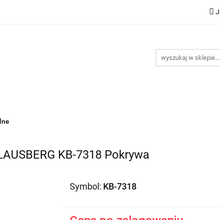
J
Nowości
Bestsellery
Promocje
Kontakt
Inst
omocje
Kontakt
Instrukcje
lne
AUSBERG KB-7318 Pokrywa
Symbol:
KB-7318