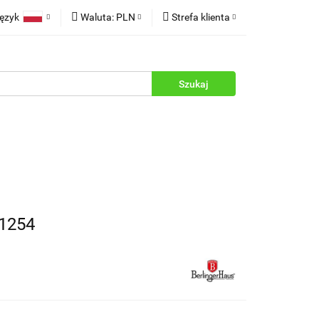
ęzyk
Waluta:
PLN
Strefa klienta
rukcje
Polski
PLN
Zaloguj się
English
EUR
Zarejestruj się
Dodaj zgłoszenie
Zgody cookies
1254