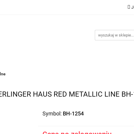
J
Nowości
Bestsellery
Promocje
Kontakt
Inst
omocje
Kontakt
Instrukcje
lne
RLINGER HAUS RED METALLIC LINE BH-
Symbol:
BH-1254