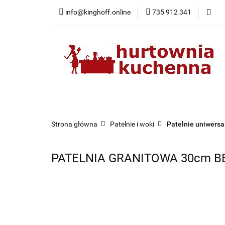
info@kinghoff.online
735 912 341
Kategorie
Kategorie
Nowości
Bestsellery
Pr
Strona główna
Patelnie i woki
Patelnie uniwersa
PATELNIA GRANITOWA 30cm BE