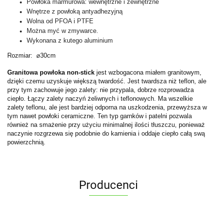
Powłoka marmurowa: wewnętrzne i zewnętrzne
Wnętrze z powłoką antyadhezyjną
Wolna od PFOA i PTFE
Można myć w zmywarce.
Wykonana z kutego aluminium
Rozmiar:
⌀30cm
Granitowa powłoka non-stick
jest wzbogacona miałem granitowym,
dzięki czemu uzyskuje większą twardość. Jest twardsza niż teflon, ale
przy tym zachowuje jego zalety: nie przypala, dobrze rozprowadza
ciepło. Łączy zalety naczyń żeliwnych i teflonowych. Ma wszelkie
zalety teflonu, ale jest bardziej odporna na uszkodzenia, przewyższa w
tym nawet powłoki ceramiczne. Ten typ garnków i patelni pozwala
również na smażenie przy użyciu minimalnej ilości tłuszczu, ponieważ
naczynie rozgrzewa się podobnie do kamienia i oddaje ciepło całą swą
powierzchnią.
Producenci