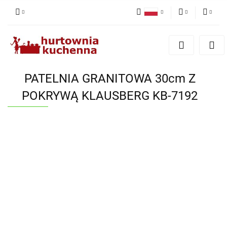
Polski
PLN
Zaloguj się
English
Zarejestruj się
EUR
Dodaj zgłoszenie
PATELNIA GRANITOWA 30cm Z
Zgody cookies
POKRYWĄ KLAUSBERG KB-7192