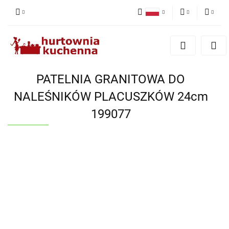
Polski
PLN
Zaloguj się
English
Zarejestruj się
EUR
Dodaj zgłoszenie
PATELNIA GRANITOWA DO
Zgody cookies
NALEŚNIKÓW PLACUSZKÓW 24cm
199077