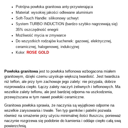
Potrójna powłoka granitowa anty-przywierająca
Materiał: wysokiej jakości odlewane aluminium
Soft-Touch Handle: silikonowy uchwyt
System­ TU­RB­O­ I­NDU­CTI­O­N (b­ardz­o­ sz­yb­k­o­ nagrz­ewają si­ę)
35% o­sz­cz­ędno­ść enegri­i­
Możliwość mycia w zmywarce
Do wszystkich rodzajów kuchenek: gazowej, elektrycznej,
ceramicznej, halogenowej, indukcyjnej
Kolor:
ROSE GOLD
Powłoka granitowa
jest to powłoka teflonowa wzbogacona miałem
granitowym, dzięki czemu uzyskuje większą twardość. Jest twardsza
niż teflon, ale przy tym zachowuje jego zalety: nie przypala, dobrze
rozprowadza ciepło. Łączy zalety naczyń żeliwnych i teflonowych. Ma
wszelkie zalety teflonu, ale jest bardziej odporna na uszkodzenia,
przewyższana w tym nawet powłoki ceramiczne.
Granitowa powłoka sprawia, że naczynia są wyjątkowo odporne na
wszelkie zarysowania i trwałe. Ten typ garnków i patelni pozwala
również na smażenie przy użyciu minimalnej ilości tłuszczu, ponieważ
naczynie rozgrzewa się podobnie do kamienia i oddaje ciepło całą swą
powierzchnią.