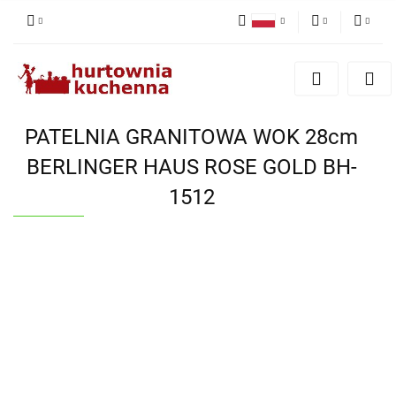
Polski
PLN
Zaloguj się
English
Zarejestruj się
EUR
Dodaj zgłoszenie
PATELNIA GRANITOWA WOK 28cm
Zgody cookies
BERLINGER HAUS ROSE GOLD BH-
1512