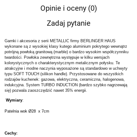
Opinie i oceny (0)
Zadaj pytanie
Garnki i akcesoria z serii METALLIC firmy BERLINGER HAUS
wykonane są z wysokiej klasy kutego aluminium pokrytego wewnątrz
potrójną powłoką granitową (marble) o bardzo wysokim współczynniku
twardości. Powłoka zewnętrzna występuje w kilku wersjach
kolorystycznych o charakterystycznym metalicznym połysku. Te
atrakcyjne i modne naczynia wyposażone są standardowo w uchwyty
typu SOFT TOUCH (silikon handle). Przystosowane do wszystkich
rodzajów kuchenek: gazowa, elektryczna, ceramiczna, halogenowa,
indukcyjna. System TURBO INDUCTION (bardzo szybko nagrzewają
się) pozwala zaoszczędzić nawet 35% energii.
Wymiary
:
Patelnia wok Ø28 x 7cm
Cechy
: