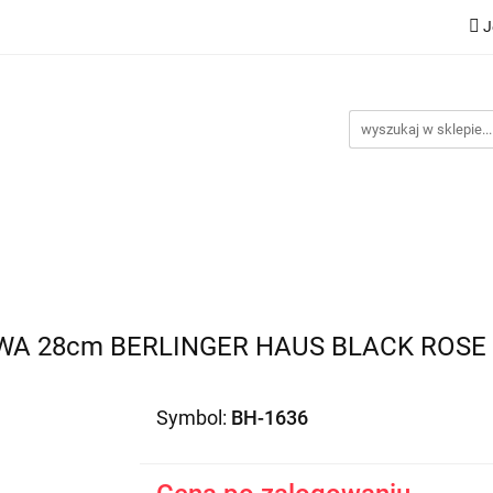
J
Nowości
Bestsellery
Promocje
Kontakt
Inst
omocje
Kontakt
Instrukcje
WA 28cm BERLINGER HAUS BLACK ROSE 
Symbol:
BH-1636