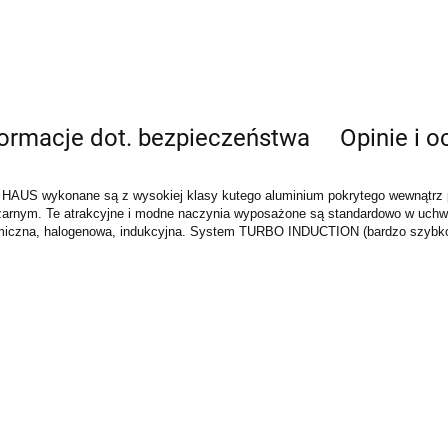
formacje dot. bezpieczeństwa
Opinie i o
HAUS wykonane są z wysokiej klasy kutego aluminium pokrytego wewnątrz po
czarnym. Te atrakcyjne i modne naczynia wyposażone są standardowo w uch
amiczna, halogenowa, indukcyjna. System TURBO INDUCTION (bardzo szybk