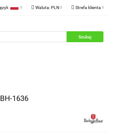
ęzyk
Waluta:
PLN
Strefa klienta
rukcje
Polski
PLN
Zaloguj się
English
EUR
Zarejestruj się
Dodaj zgłoszenie
Zgody cookies
BH-1636