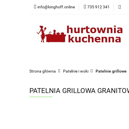
info@kinghoff.online
735 912 341
Kategorie
Kategorie
Nowości
Bestsellery
Pr
Strona główna
Patelnie i woki
Patelnie grillowe
PATELNIA GRILLOWA GRANITO