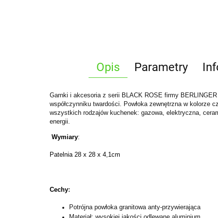
Opis
Parametry
In
Garnki i akcesoria z serii BLACK ROSE firmy BERLINGER 
współczynniku twardości. Powłoka zewnętrzna w kolorze 
wszystkich rodzajów kuchenek: gazowa, elektryczna, cer
energii.
Wymiary
:
Patelnia 28 x 28 x 4,1cm
Cechy
:
Potrójna powłoka granitowa anty-przywierająca
Materiał: wysokiej jakości odlewane aluminium