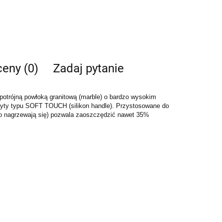
ceny (0)
Zadaj pytanie
trójną powłoką granitową (marble) o bardzo wysokim
wyty typu SOFT TOUCH (silikon handle). Przystosowane do
o nagrzewają się) pozwala zaoszczędzić nawet 35%