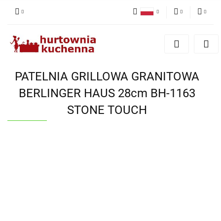
Polski
PLN
Zaloguj się
English
Zarejestruj się
EUR
Dodaj zgłoszenie
PATELNIA GRILLOWA GRANITOWA
Zgody cookies
BERLINGER HAUS 28cm BH-1163
STONE TOUCH