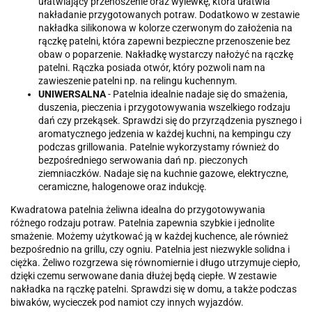
ułatwiający przenoszenie oraz wylewkę, która ułatwia
nakładanie przygotowanych potraw. Dodatkowo w zestawie
nakładka silikonowa w kolorze czerwonym do założenia na
rączkę patelni, która zapewni bezpieczne przenoszenie bez
obaw o poparzenie. Nakładkę wystarczy nałożyć na rączkę
patelni. Rączka posiada otwór, który pozwoli nam na
zawieszenie patelni np. na relingu kuchennym.
UNIWERSALNA
- Patelnia idealnie nadaje się do smażenia,
duszenia, pieczenia i przygotowywania wszelkiego rodzaju
dań czy przekąsek. Sprawdzi się do przyrządzenia pysznego i
aromatycznego jedzenia w każdej kuchni, na kempingu czy
podczas grillowania. Patelnie wykorzystamy również do
bezpośredniego serwowania dań np. pieczonych
ziemniaczków. Nadaje się na kuchnie gazowe, elektryczne,
ceramiczne, halogenowe oraz indukcję.
Kwadratowa patelnia żeliwna idealna do przygotowywania
różnego rodzaju potraw. Patelnia zapewnia szybkie i jednolite
smażenie. Możemy użytkować ją w każdej kuchence, ale również
bezpośrednio na grillu, czy ogniu. Patelnia jest niezwykle solidna i
ciężka. Żeliwo rozgrzewa się równomiernie i długo utrzymuje ciepło,
dzięki czemu serwowane dania dłużej będą ciepłe. W zestawie
nakładka na rączkę patelni. Sprawdzi się w domu, a także podczas
biwaków, wycieczek pod namiot czy innych wyjazdów.