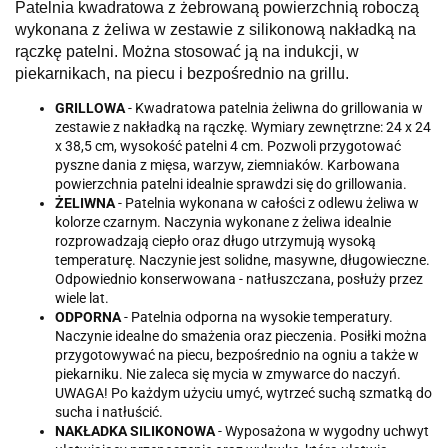
Patelnia kwadratowa z żebrowaną powierzchnią roboczą
wykonana z żeliwa w zestawie z silikonową nakładką na
rączkę patelni. Można stosować ją na indukcji, w
piekarnikach, na piecu i bezpośrednio na grillu.
GRILLOWA
- Kwadratowa patelnia żeliwna do grillowania w
zestawie z nakładką na rączkę. Wymiary zewnętrzne: 24 x 24
x 38,5 cm, wysokość patelni 4 cm. Pozwoli przygotować
pyszne dania z mięsa, warzyw, ziemniaków. Karbowana
powierzchnia patelni idealnie sprawdzi się do grillowania.
ŻELIWNA
- Patelnia wykonana w całości z odlewu żeliwa w
kolorze czarnym. Naczynia wykonane z żeliwa idealnie
rozprowadzają ciepło oraz długo utrzymują wysoką
temperaturę. Naczynie jest solidne, masywne, długowieczne.
Odpowiednio konserwowana - natłuszczana, posłuży przez
wiele lat.
ODPORNA
- Patelnia odporna na wysokie temperatury.
Naczynie idealne do smażenia oraz pieczenia. Posiłki można
przygotowywać na piecu, bezpośrednio na ogniu a także w
piekarniku. Nie zaleca się mycia w zmywarce do naczyń.
UWAGA! Po każdym użyciu umyć, wytrzeć suchą szmatką do
sucha i natłuścić.
NAKŁADKA SILIKONOWA
- Wyposażona w wygodny uchwyt