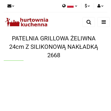
Polski
PLN
Zaloguj się
English
Zarejestruj się
EUR
Dodaj zgłoszenie
PATELNIA GRILLOWA ŻELIWNA
Zgody cookies
24cm Z SILIKONOWĄ NAKŁADKĄ
2668