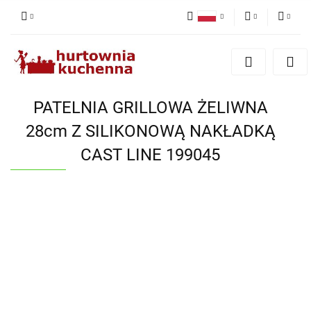
Polski
PLN
Zaloguj się
English
Zarejestruj się
EUR
Dodaj zgłoszenie
PATELNIA GRILLOWA ŻELIWNA
Zgody cookies
28cm Z SILIKONOWĄ NAKŁADKĄ
CAST LINE 199045