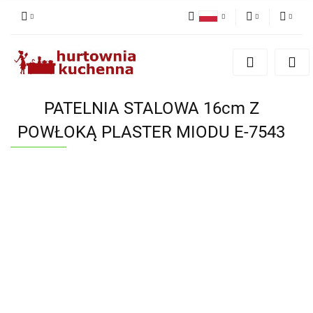
Polski
PLN
Zaloguj się
English
Zarejestruj się
EUR
Dodaj zgłoszenie
PATELNIA STALOWA 16cm Z
Zgody cookies
POWŁOKĄ PLASTER MIODU E-7543