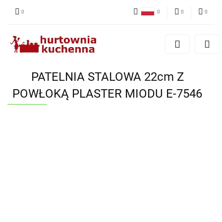
Polski
PLN
Zaloguj się
English
Zarejestruj się
EUR
Dodaj zgłoszenie
PATELNIA STALOWA 22cm Z
Zgody cookies
POWŁOKĄ PLASTER MIODU E-7546