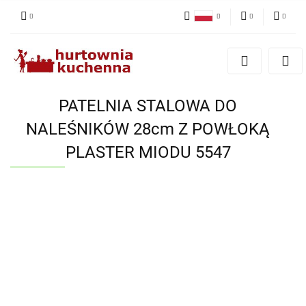
Polski
PLN
Zaloguj się
English
Zarejestruj się
EUR
Dodaj zgłoszenie
PATELNIA STALOWA DO
Zgody cookies
NALEŚNIKÓW 28cm Z POWŁOKĄ
PLASTER MIODU 5547