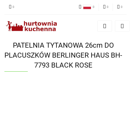
Polski
PLN
Zaloguj się
English
Zarejestruj się
EUR
Dodaj zgłoszenie
PATELNIA TYTANOWA 26cm DO
Zgody cookies
PLACUSZKÓW BERLINGER HAUS BH-
7793 BLACK ROSE