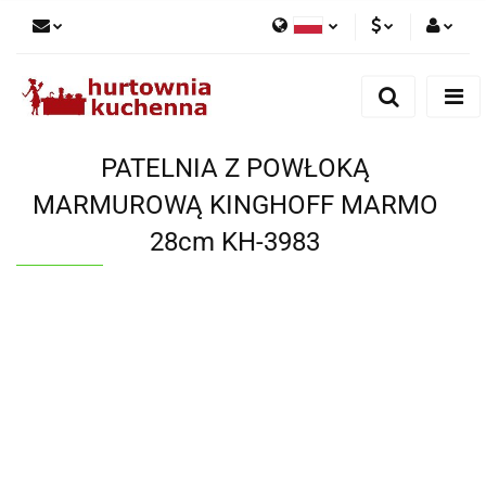
Polski
PLN
Zaloguj się
English
Zarejestruj się
EUR
Dodaj zgłoszenie
PATELNIA Z POWŁOKĄ
Zgody cookies
MARMUROWĄ KINGHOFF MARMO
28cm KH-3983