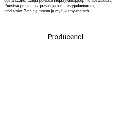
dostarczane. Dzięki powłoce nieprzywierającej, nie doświadczą
Państwo problemu z przyklejaniem i przypalaniem się
produktów. Patelnię można ją myć w zmywarkach.
Producenci
ALPENBURG