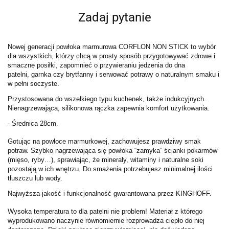
Zadaj pytanie
Nowej generacji powłoka marmurowa CORFLON NON STICK to wybór
dla wszystkich, którzy chcą w prosty sposób przygotowywać zdrowe i
smaczne posiłki, zapomnieć o przywieraniu jedzenia do dna
patelni, garnka czy brytfanny i serwować potrawy o naturalnym smaku i
w pełni soczyste.
Przystosowana do wszelkiego typu kuchenek, także indukcyjnych.
Nienagrzewająca, silikonowa rączka zapewnia komfort użytkowania.
- Średnica 28cm.
Gotując na powłoce marmurkowej, zachowujesz prawdziwy smak
potraw. Szybko nagrzewająca się powłoka “zamyka” ścianki pokarmów
(mięso, ryby…), sprawiając, że minerały, witaminy i naturalne soki
pozostają w ich wnętrzu. Do smażenia potrzebujesz minimalnej ilości
tłuszczu lub wody.
Najwyższa jakość i funkcjonalność gwarantowana przez KINGHOFF.
Wysoka temperatura to dla patelni nie problem! Materiał z którego
wyprodukowano naczynie równomiernie rozprowadza ciepło do niej