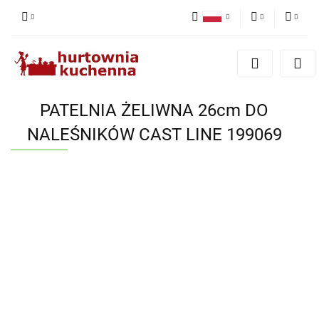
Polski
PLN
Zaloguj się
English
Zarejestruj się
EUR
Dodaj zgłoszenie
PATELNIA ŻELIWNA 26cm DO
Zgody cookies
NALEŚNIKÓW CAST LINE 199069