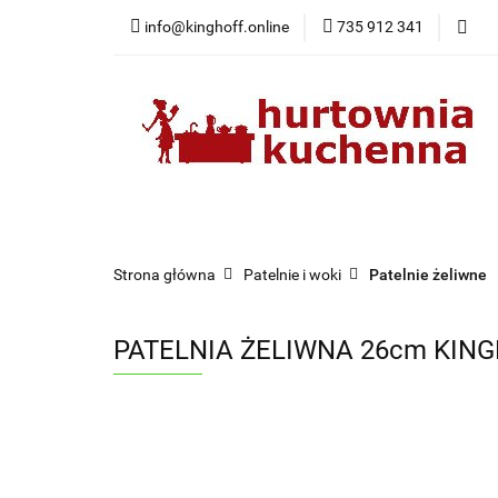
info@kinghoff.online
735 912 341
Kategorie
Kategorie
Nowości
Bestsellery
Pr
Strona główna
Patelnie i woki
Patelnie żeliwne
PATELNIA ŻELIWNA 26cm KING