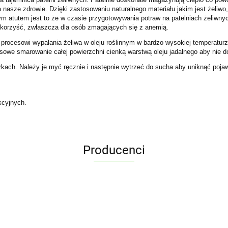
nasze zdrowie. Dzięki zastosowaniu naturalnego materiału jakim jest żeliwo,
 atutem jest to że w czasie przygotowywania potraw na patelniach żeliwnych 
korzyść, zwłaszcza dla osób zmagających się z anemią.
procesowi wypalania żeliwa w oleju roślinnym w bardzo wysokiej temperatu
sowe smarowanie całej powierzchni cienką warstwą oleju jadalnego aby nie do
ach. Należy je myć ręcznie i następnie wytrzeć do sucha aby uniknąć pojawi
kcyjnych.
Producenci
ALPENBURG