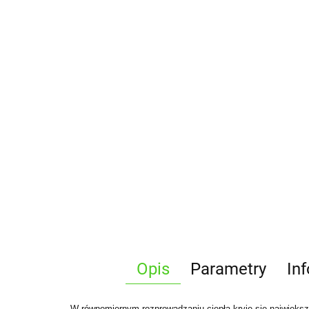
Opis
Parametry
In
W równomiernym rozprowadzaniu ciepła kryje się największ