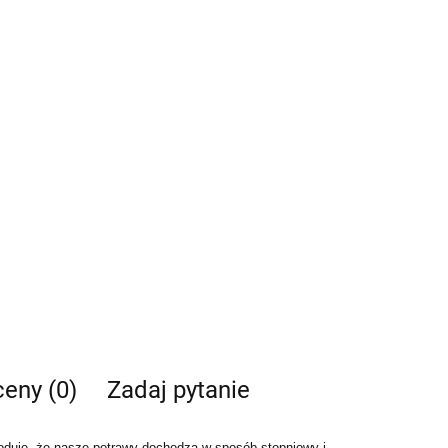
ceny (0)
Zadaj pytanie
woduje, że nasze potrawy dochodzą w sposób stopniowy i