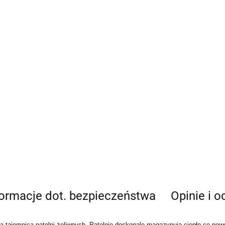
formacje dot. bezpieczeństwa
Opinie i o
a tajemnica patelni żeliwnych. Patelnie doskonale magazynują ciepło co po