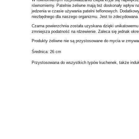
równomierny. Patelnie żeliwne mają też doskonały wpływ na 
jedzenia w czasie używania patelni teflonowych. Dodatkowym
niezbędnego dla naszego organizmu. Jest to zdecydowana 
Czarna powierzchnia została uzyskana dzięki unikatowemu 
zmniejsza podatność na rdzewienie. Zaleca się jednak okre
Produkty żeliwne nie są przystosowane do mycia w zmywark
Średnica: 26 cm
Przystosowana do wszystkich typów kuchenek, także indu