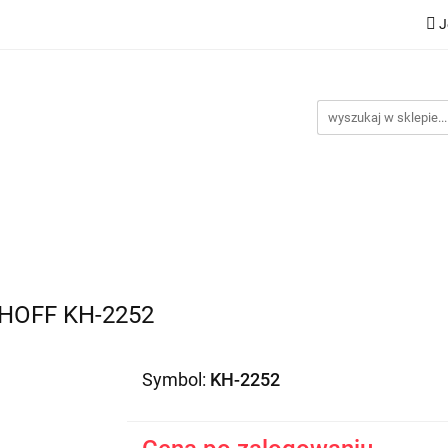
J
Nowości
Bestsellery
Promocje
Kontakt
Inst
omocje
Kontakt
Instrukcje
HOFF KH-2252
Symbol:
KH-2252