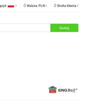
ęzyk
Waluta:
PLN
Strefa klienta
rukcje
Polski
PLN
Zaloguj się
English
EUR
Zarejestruj się
Dodaj zgłoszenie
Zgody cookies