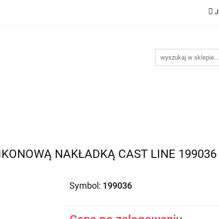
J
Nowości
Bestsellery
Promocje
Kontakt
Inst
omocje
Kontakt
Instrukcje
LIKONOWĄ NAKŁADKĄ CAST LINE 199036
Symbol:
199036