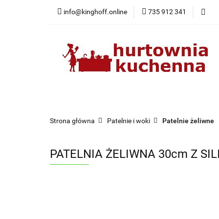
info@kinghoff.online
735 912 341
Kategorie
Kategorie
Nowości
Bestsellery
Pr
Strona główna
Patelnie i woki
Patelnie żeliwne
PATELNIA ŻELIWNA 30cm Z SI