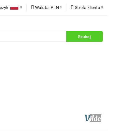
ęzyk
Waluta:
PLN
Strefa klienta
rukcje
Polski
PLN
Zaloguj się
English
EUR
Zarejestruj się
Dodaj zgłoszenie
Zgody cookies