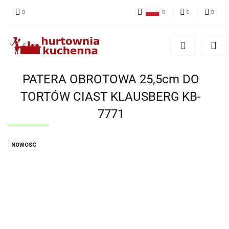
Polski
PLN
Zaloguj się
English
Zarejestruj się
EUR
Dodaj zgłoszenie
PATERA OBROTOWA 25,5cm DO
Zgody cookies
TORTÓW CIAST KLAUSBERG KB-
7771
NOWOŚĆ