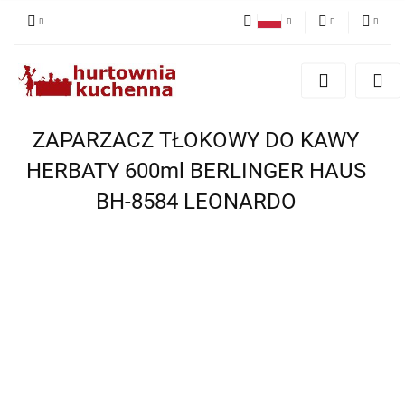
Polski
PLN
Zaloguj się
English
Zarejestruj się
EUR
Dodaj zgłoszenie
ZAPARZACZ TŁOKOWY DO KAWY
Zgody cookies
HERBATY 600ml BERLINGER HAUS
BH-8584 LEONARDO