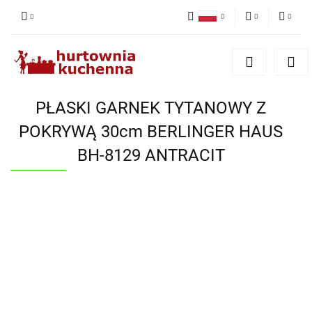
Polski
PLN
Zaloguj się
English
Zarejestruj się
EUR
Dodaj zgłoszenie
PŁASKI GARNEK TYTANOWY Z
Zgody cookies
POKRYWĄ 30cm BERLINGER HAUS
BH-8129 ANTRACIT