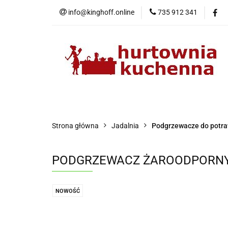
info@kinghoff.online
735 912 341
Kategorie
Kategorie
Nowości
Bestsellery
P
Strona główna
Jadalnia
Podgrzewacze do potr
PODGRZEWACZ ŻAROODPORNY 
NOWOŚĆ