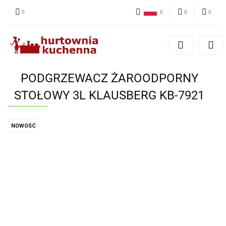
Polski
PLN
Zaloguj się
English
Zarejestruj się
EUR
Dodaj zgłoszenie
PODGRZEWACZ ŻAROODPORNY
Zgody cookies
STOŁOWY 3L KLAUSBERG KB-7921
NOWOŚĆ