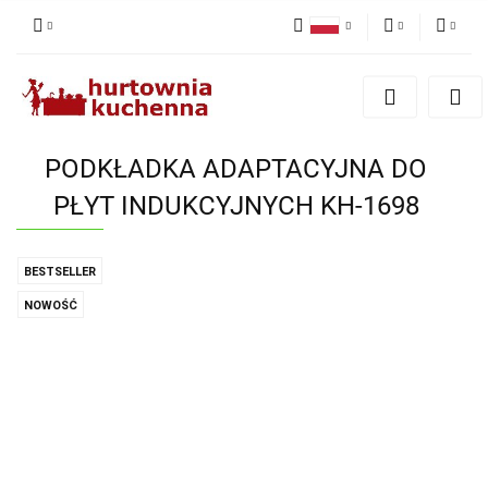
Polski
PLN
Zaloguj się
English
Zarejestruj się
EUR
Dodaj zgłoszenie
PODKŁADKA ADAPTACYJNA DO
Zgody cookies
PŁYT INDUKCYJNYCH KH-1698
BESTSELLER
NOWOŚĆ