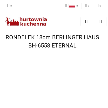
Polski
PLN
Zaloguj się
English
Zarejestruj się
EUR
Dodaj zgłoszenie
RONDELEK 18cm BERLINGER HAUS
Zgody cookies
BH-6558 ETERNAL