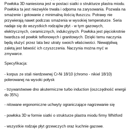
Powłoka 3D naniesiona jest w postaci siatki o strukturze plastra miodu.
Powłoka ta jest niezwykle trwała i odporna na zarysowania. Pozwala na
smażenie i gotowanie z minimalną ilością tłuszczu. Potrawy nie
przywierają nawet podczas smażenia w wysokiej temperaturze.
Seria
nadaje się do wszystkich rodzajów płyt - w tym gazowych,
elektrycznych, ceramicznych, indukcyjnych. Powłoka jest pięciokrotnie
twardsza od powłok teflonowych i granitowych. Dzięki temu naczynia
będą służyć przez lata bez utraty swoich właściwości. Niewątpliwą
zaletą jest łatwość ich czyszczenia. Naczynia można myć w
zmywarce.
Specyfikacja:
- korpus ze stali nierdzewnej
Cr-Ni 18/10 (chromo - nikiel 18/10)
polerowanej na wysoki połysk
- trzywarstwowe dno akutermiczne turbo induction (oszczędność energii
do 35%)
- nitowane ergonomiczne uchwyty ograniczające nagrzewanie się
- powłoka 3D w formie siatki o strukturze plastra miodu firmy Whitford
- wszystkie rodzaje płyt grzewczych oraz kuchnie gazowe.