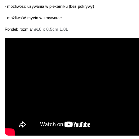
- możliwość używania w piekarniku (bez pokrywy)
- możliwość mycia w zmywarce
⌀18 x 8,5cm 1,8L
Rondel: rozmiar