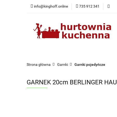
info@kinghoff.online
735 912 341
Kategorie
Kategorie
Nowości
Bestsellery
Pr
Strona główna
Garnki
Garnki pojedyńcze
GARNEK 20cm BERLINGER HAU