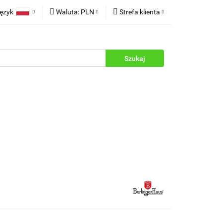
ęzyk
Waluta:
PLN
Strefa klienta
rukcje
Polski
PLN
Zaloguj się
English
EUR
Zarejestruj się
Dodaj zgłoszenie
Zgody cookies