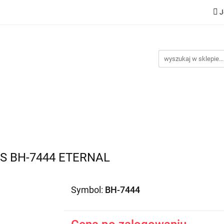
J
Nowości
Bestsellery
Promocje
Kontakt
Inst
omocje
Kontakt
Instrukcje
S BH-7444 ETERNAL
Symbol:
BH-7444