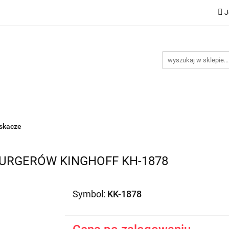
J
Nowości
Bestsellery
Promocje
Kontakt
Inst
omocje
Kontakt
Instrukcje
iskacze
URGERÓW KINGHOFF KH-1878
Symbol:
KK-1878