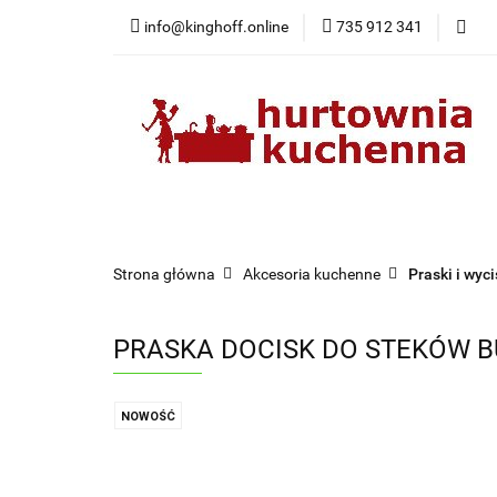
info@kinghoff.online
735 912 341
Kategorie
Kategorie
Nowości
Bestsellery
Pr
Strona główna
Akcesoria kuchenne
Praski i wyc
PRASKA DOCISK DO STEKÓW B
NOWOŚĆ