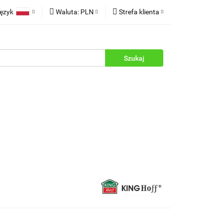
ęzyk
Waluta:
PLN
Strefa klienta
rukcje
Polski
PLN
Zaloguj się
English
EUR
Zarejestruj się
Dodaj zgłoszenie
Zgody cookies