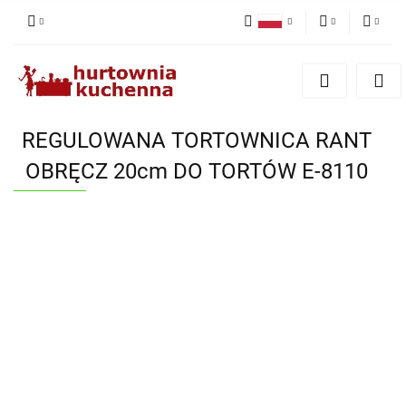
Polski
PLN
Zaloguj się
English
Zarejestruj się
EUR
Dodaj zgłoszenie
REGULOWANA TORTOWNICA RANT
Zgody cookies
OBRĘCZ 20cm DO TORTÓW E-8110