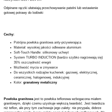
Odpinane rączki ułatwiają przechowywanie patelni lub wstawienie
gotowej potrawy do lodówki
Cechy
:
Potrójna powłoka granitowa anty-przywierająca
Materiał: wysokiej jakości odlewane aluminium
Soft-Touch Handle: silikonowy uchwyt
System­ TU­RB­O­ I­NDU­CTI­O­N (b­ardz­o­ sz­yb­k­o­ nagrz­ewają si­ę)
35% o­sz­cz­ędno­ść enegri­i­
Możliwość mycia w zmywarce
Do wszystkich rodzajów kuchenek: gazowej, elektrycznej,
ceramicznej, halogenowej, indukcyjnej
Kolor:
granatowy metaliczny
Powłoka granitowa
jest to powłoka teflonowa wzbogacona miałem
granitowym, dzięki czemu uzyskuje większą twardość. Jest twardsza
niż teflon, ale przy tym zachowuje jego zalety: nie przypala, dobrze