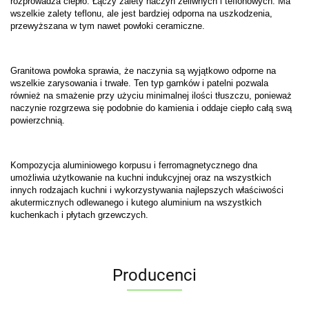
rozprowadza ciepło. Łączy zalety naczyń żeliwnych i teflonowych. Ma
wszelkie zalety teflonu, ale jest bardziej odporna na uszkodzenia,
przewyższana w tym nawet powłoki ceramiczne.
Granitowa powłoka sprawia, że naczynia są wyjątkowo odporne na
wszelkie zarysowania i trwałe. Ten typ garnków i patelni pozwala
również na smażenie przy użyciu minimalnej ilości tłuszczu, ponieważ
naczynie rozgrzewa się podobnie do kamienia i oddaje ciepło całą swą
powierzchnią.
Kompozycja aluminiowego korpusu i ferromagnetycznego dna
umożliwia użytkowanie na kuchni indukcyjnej oraz na wszystkich
innych rodzajach kuchni i wykorzystywania najlepszych właściwości
akutermicznych odlewanego i kutego aluminium na wszystkich
kuchenkach i płytach grzewczych.
Producenci