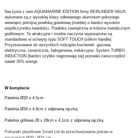
Naczynia z serii AQUAMARINE EDITION firmy BERLINGER HAUS
wykonane są z wysokiej klasy odlewanego aluminium pokrytego
wewnątrz potrójną powłoką granitową (marble) o bardzo wysokim
współczynniku twardości. Powłoka zewnętrzna w kolorze metalicznym
grafitowym. Te atrakcyjne i modne naczynia wyposażone są
standardowo w uchwyty typu SOFT TOUCH (silikon handle).
Przystosowane do wszystkich rodzajów kuchenek: gazowa,
elektryczna, ceramiczna, halogenowa, indukcyjna. System TURBO
INDUCTION (bardzo szybko nagrzewają się) pozwala zaoszczędzić
nawet 35% energii.
W komplecie
:
Patelnia Ø20 x 4.5cm
Patelnia Ø24 x 4.8cm z odpinaną rączką
Patelnia grillowa 28 x 28cm x 4,1cm z odpinaną rączką
Pokrywki plastikowe Smart Lid do przechowywania potraw w
naczyniach
Ø20 i
Ø24 cm