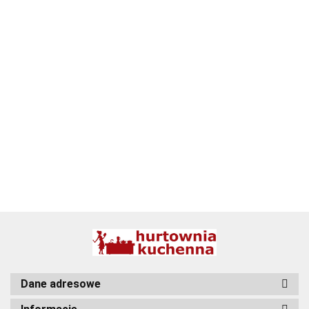
ALPENBURG
BBQ
Dane adresowe