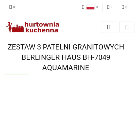
Polski
PLN
Zaloguj się
English
Zarejestruj się
EUR
Dodaj zgłoszenie
ZESTAW 3 PATELNI GRANITOWYCH
Zgody cookies
BERLINGER HAUS BH-7049
AQUAMARINE