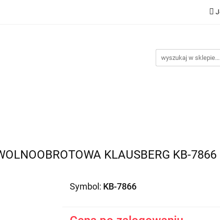
J
Nowości
Bestsellery
Promocje
Kontakt
Inst
omocje
Kontakt
Instrukcje
WOLNOOBROTOWA KLAUSBERG KB-7866
Symbol:
KB-7866