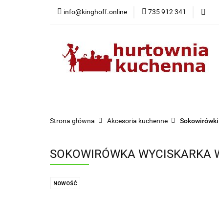
info@kinghoff.online
735 912 341
Kategorie
Kategorie
Nowości
Bestsellery
Pr
Strona główna
Akcesoria kuchenne
Sokowirówki
SOKOWIRÓWKA WYCISKARKA 
NOWOŚĆ