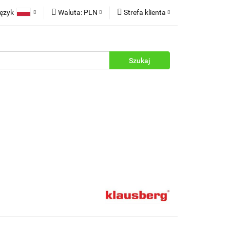
ęzyk
Waluta:
PLN
Strefa klienta
rukcje
Polski
PLN
Zaloguj się
English
EUR
Zarejestruj się
Dodaj zgłoszenie
Zgody cookies