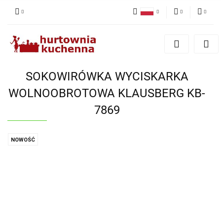
Polski
PLN
Zaloguj się
English
Zarejestruj się
EUR
Dodaj zgłoszenie
SOKOWIRÓWKA WYCISKARKA
Zgody cookies
WOLNOOBROTOWA KLAUSBERG KB-
7869
NOWOŚĆ