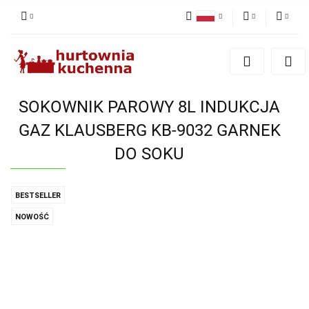
Polski
PLN
Zaloguj się
English
Zarejestruj się
EUR
Dodaj zgłoszenie
SOKOWNIK PAROWY 8L INDUKCJA
Zgody cookies
GAZ KLAUSBERG KB-9032 GARNEK
DO SOKU
BESTSELLER
NOWOŚĆ