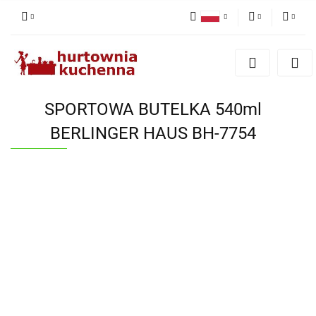
Polski
PLN
Zaloguj się
English
Zarejestruj się
EUR
Dodaj zgłoszenie
SPORTOWA BUTELKA 540ml
Zgody cookies
BERLINGER HAUS BH-7754