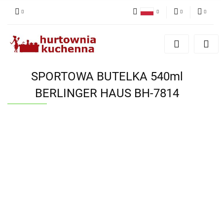
Polski
PLN
Zaloguj się
English
Zarejestruj się
EUR
Dodaj zgłoszenie
SPORTOWA BUTELKA 540ml
Zgody cookies
BERLINGER HAUS BH-7814