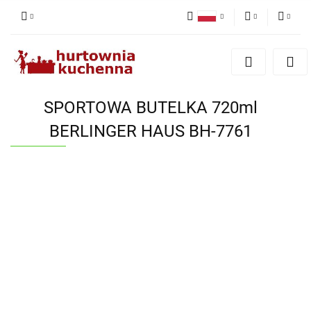
Polski
PLN
Zaloguj się
English
Zarejestruj się
EUR
Dodaj zgłoszenie
SPORTOWA BUTELKA 720ml
Zgody cookies
BERLINGER HAUS BH-7761