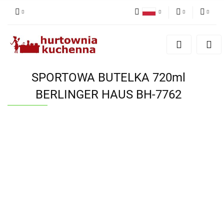
Polski
PLN
Zaloguj się
English
Zarejestruj się
EUR
Dodaj zgłoszenie
SPORTOWA BUTELKA 720ml
Zgody cookies
BERLINGER HAUS BH-7762