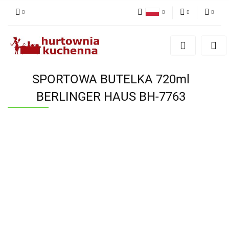
Polski
PLN
Zaloguj się
English
Zarejestruj się
EUR
Dodaj zgłoszenie
SPORTOWA BUTELKA 720ml
Zgody cookies
BERLINGER HAUS BH-7763