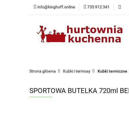
info@kinghoff.online
735 912 341
Kategorie
Kategorie
Nowości
Bestsellery
Pr
Strona główna
Kubki i termosy
Kubki termiczne
SPORTOWA BUTELKA 720ml BE