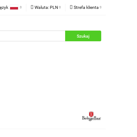
ęzyk
Waluta:
PLN
Strefa klienta
rukcje
Polski
PLN
Zaloguj się
English
EUR
Zarejestruj się
Dodaj zgłoszenie
Zgody cookies