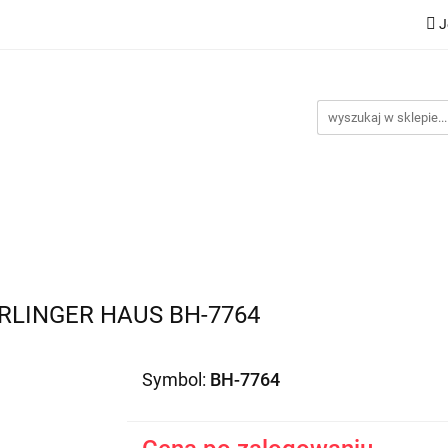
J
Nowości
Bestsellery
Promocje
Kontakt
Inst
omocje
Kontakt
Instrukcje
RLINGER HAUS BH-7764
Symbol:
BH-7764