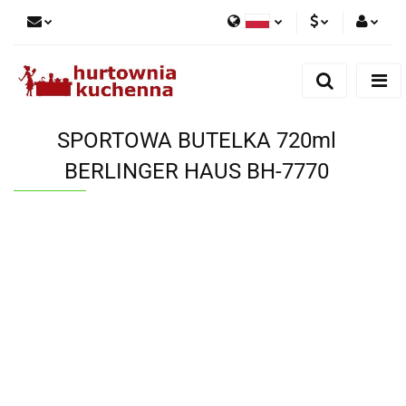
Polski
PLN
Zaloguj się
English
Zarejestruj się
EUR
Dodaj zgłoszenie
SPORTOWA BUTELKA 720ml
Zgody cookies
BERLINGER HAUS BH-7770