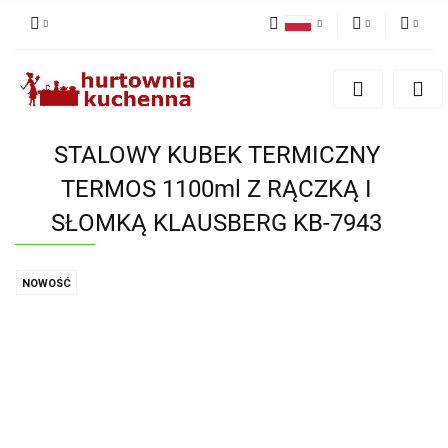
Polski
PLN
Zaloguj się
English
Zarejestruj się
EUR
Dodaj zgłoszenie
STALOWY KUBEK TERMICZNY
Zgody cookies
TERMOS 1100ml Z RĄCZKĄ I
SŁOMKĄ KLAUSBERG KB-7943
NOWOŚĆ